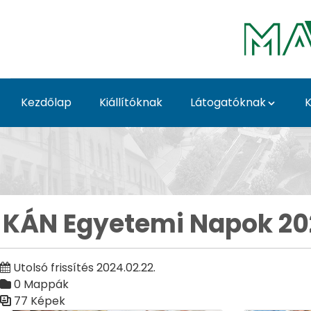
Ugrás a fő tartalomhoz
Kezdőlap
Kiállítóknak
Látogatóknak
K
KÁN Egyetemi Napok 
KÁN Egyetemi Napok 20
Utolsó frissítés 2024.02.22.
0 Mappák
77 Képek