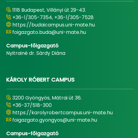
1118 Budapest, Villányi út 29-43.
+36-1/305-7354, +36-1/305-7528
https://budaicampus.uni-mate.hu
foigazgato.buda@uni-mate.hu
Campus-főigazgató
Nyitrainé dr. Sárdy Diána
KÁROLY RÓBERT CAMPUS
3200 Gyöngyös, Mátrai út 36.
+36-37/518-300
https://karolyrobertcampus.uni-mate.hu
foigazgato.gyongyos@uni-mate.hu
Campus-főigazgató