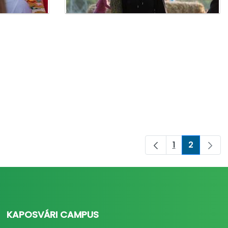
1
2
Oldal
Oldal
KAPOSVÁRI CAMPUS