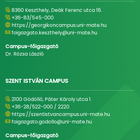
8360 Keszthely, Deák Ferenc utca 16.
+36-83/545-000
https://georgikoncampus.uni-mate.hu
foigazgato.keszthely@uni-mate.hu
Campus-főigazgató
Dr. Rózsa László
SZENT ISTVÁN CAMPUS
2100 Gödöllő, Páter Károly utca 1.
+36-28/522-000 / 2220
https://szentistvancampus.uni-mate.hu
foigazgato.godollo@uni-mate.hu
Campus-főigazgató