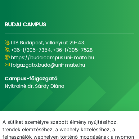
BUDAI CAMPUS
1118 Budapest, Villányi út 29-43.
+36-1/305-7354, +36-1/305-7528
https://budaicampus.uni-mate.hu
foigazgato.buda@uni-mate.hu
Campus-főigazgató
Nyitrainé dr. Sárdy Diána
A sütiket személyre szabott élmény nyújtásához,
trendek elemzéséhez, a webhely kezeléséhez, a
felhasználók webhelyen történő mozgásának a nyomon