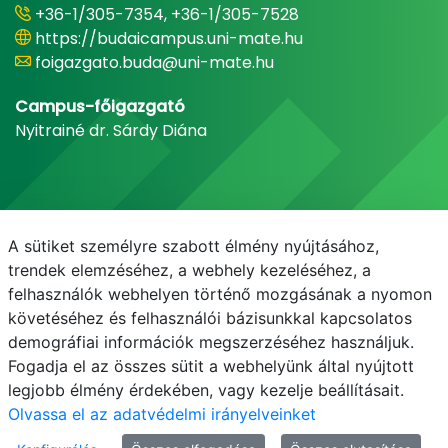
+36-1/305-7354, +36-1/305-7528
https://budaicampus.uni-mate.hu
foigazgato.buda@uni-mate.hu
Campus-főigazgató
Nyitrainé dr. Sárdy Diána
A sütiket személyre szabott élmény nyújtásához,
trendek elemzéséhez, a webhely kezeléséhez, a
felhasználók webhelyen történő mozgásának a nyomon
követéséhez és felhasználói bázisunkkal kapcsolatos
demográfiai információk megszerzéséhez használjuk.
E-mail
Telefonkönyv
NEPTUN
E-learning
Fogadja el az összes sütit a webhelyünk által nyújtott
legjobb élmény érdekében, vagy kezelje beállításait.
Olvassa el az adatvédelmi irányelveinket