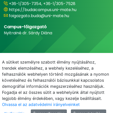
+36-1/305-7354, +36-1/305-7528
https://budaicampus.uni-mate.hu
foigazgato.buda@uni-mate.hu
Campus-főigazgató
Nyitrainé dr. Sárdy Diána
A sütiket személyre szabott élmény nyújtásához,
trendek elemzéséhez, a webhely kezeléséhez, a
felhasználók webhelyen történő mozgásának a nyomon
követéséhez és felhasználói bázisunkkal kapcsolatos
demográfiai információk megszerzéséhez használjuk.
E-mail
Telefonkönyv
NEPTUN
E-learning
Fogadja el az összes sütit a webhelyünk által nyújtott
legjobb élmény érdekében, vagy kezelje beállításait.
Olvassa el az adatvédelmi irányelveinket