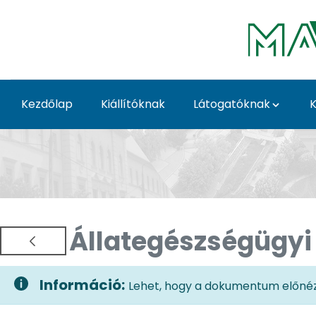
Ugrás a fő tartalomhoz
Kezdőlap
Kiállítóknak
Látogatóknak
K
Kiállítóknak - MATE 
Állategészségügyi 
Információ:
Lehet, hogy a dokumentum előnéze