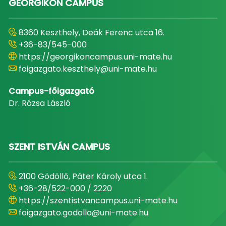
GEORGIKON CAMPUS
8360 Keszthely, Deák Ferenc utca 16.
+36-83/545-000
https://georgikoncampus.uni-mate.hu
foigazgato.keszthely@uni-mate.hu
Campus-főigazgató
Dr. Rózsa László
SZENT ISTVÁN CAMPUS
2100 Gödöllő, Páter Károly utca 1.
+36-28/522-000 / 2220
https://szentistvancampus.uni-mate.hu
foigazgato.godollo@uni-mate.hu