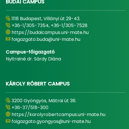
BUDAI CAMPUS
1118 Budapest, Villányi út 29-43.
+36-1/305-7354, +36-1/305-7528
https://budaicampus.uni-mate.hu
foigazgato.buda@uni-mate.hu
Campus-főigazgató
Nyitrainé dr. Sárdy Diána
KÁROLY RÓBERT CAMPUS
3200 Gyöngyös, Mátrai út 36.
+36-37/518-300
https://karolyrobertcampus.uni-mate.hu
foigazgato.gyongyos@uni-mate.hu