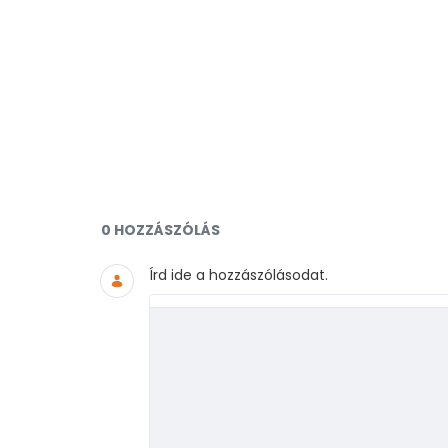
Dokumentumok és médiafájlo
0 HOZZÁSZÓLÁS
Írd ide a hozzászólásodat.