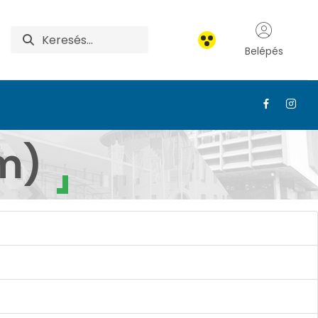
Belépés
 NAPOK
um)