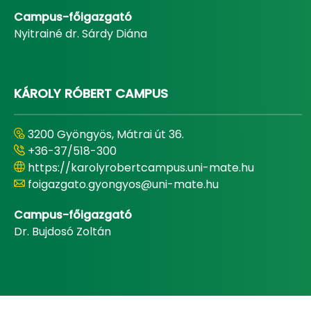
Campus-főigazgató
Nyitrainé dr. Sárdy Diána
KÁROLY RÓBERT CAMPUS
3200 Gyöngyös, Mátrai út 36.
+36-37/518-300
https://karolyrobertcampus.uni-mate.hu
foigazgato.gyongyos@uni-mate.hu
Campus-főigazgató
Dr. Bujdosó Zoltán