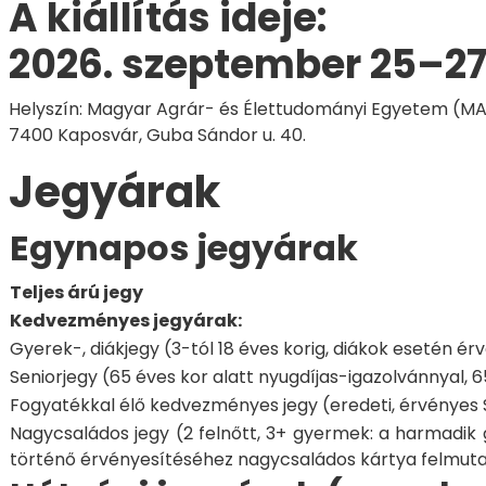
A kiállítás ideje:
2026. szeptember 25–27
Helyszín: Magyar Agrár- és Élettudományi Egyetem (
7400 Kaposvár, Guba Sándor u. 40.
Jegyárak
Egynapos jegyárak
Teljes árú jegy
Kedvezményes jegyárak:
Gyerek-, diákjegy (3-tól 18 éves korig, diákok esetén é
Seniorjegy (65 éves kor alatt nyugdíjas-igazolvánnyal, 6
Fogyatékkal élő kedvezményes jegy (eredeti, érvényes
Nagycsaládos jegy (2 felnőtt, 3+ gyermek: a harmadi
történő érvényesítéséhez nagycsaládos kártya felmut