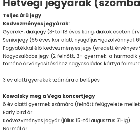
Hétvégi jegyárak (szomba
Teljes árú jegy
Kedvezményes jegyárak:
Gyerek-, diákjegy (3-tól 18 éves korig, diákok esetén é
Seniorjegy (65 éves kor alatt nyugdíjas-igazolvánnyal, 6
Fogyatékkal élő kedvezményes jegy (eredeti, érvényes
Nagycsaládos jegy (2 felnőtt, 3+ gyermek: a harmadi
történő érvényesítéséhez nagycsaládos kártya felmut
3 év alatti gyerekek számára a belépés
Kowalsky meg a Vega koncertjegy
6 év alatti gyermek számára (felnőtt felügyelete mellet
Early bird ár
Kedvezvményes jegyár (július 15-től augusztus 31-ig)
Normál ár