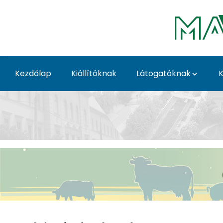
Ugrás a fő tartalomhoz
Kezdőlap
Kiállítóknak
Látogatóknak
K
Információk és jegyá