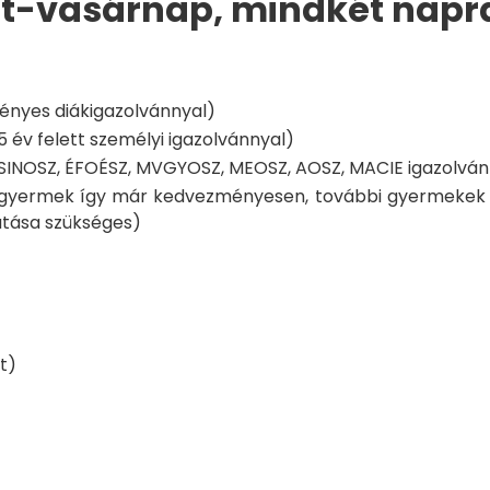
t-vasárnap, mindkét napra
rvényes diákigazolvánnyal)
5 év felett személyi igazolvánnyal)
 SINOSZ, ÉFOÉSZ, MVGYOSZ, MEOSZ, AOSZ, MACIE igazolván
k gyermek így már kedvezményesen, további gyermekek 
atása szükséges)
t)