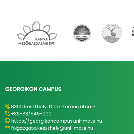
GEORGIKON CAMPUS
8360 Keszthely, Deák Ferenc utca 16.
+36-83/545-000
https://georgikoncampus.uni-mate.hu
foigazgato.keszthely@uni-mate.hu