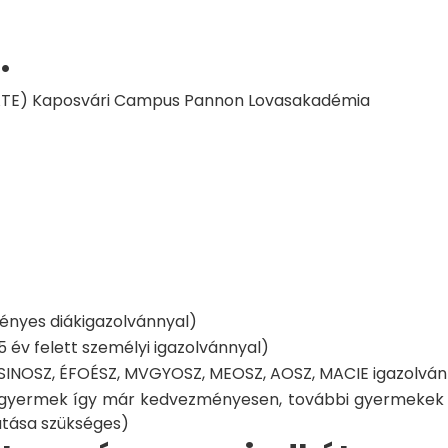
.
MATE) Kaposvári Campus Pannon Lovasakadémia
rvényes diákigazolvánnyal)
5 év felett személyi igazolvánnyal)
 SINOSZ, ÉFOÉSZ, MVGYOSZ, MEOSZ, AOSZ, MACIE igazolván
k gyermek így már kedvezményesen, további gyermekek 
atása szükséges)