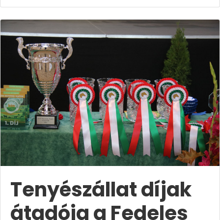
Tenyészállat díjak
átadója a Fedeles